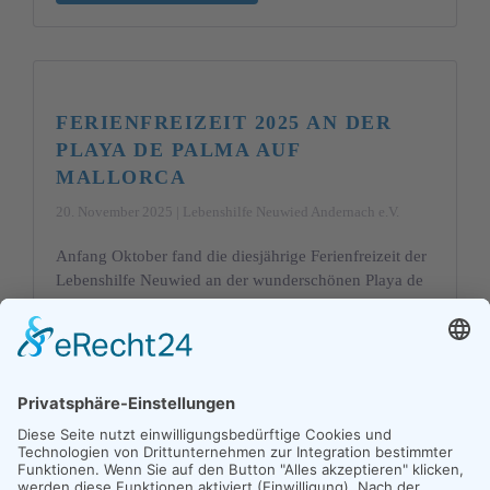
FERIENFREIZEIT 2025 AN DER
PLAYA DE PALMA AUF
MALLORCA
20. November 2025 | Lebenshilfe Neuwied Andernach e.V.
Anfang Oktober fand die diesjährige Ferienfreizeit der
Lebenshilfe Neuwied an der wunderschönen Playa de
Palma auf Mallorca statt. Neun Teilnehmende machten
sich gemeinsam mit dem Betreuerteam auf de…
MEHR ERFAHREN...
1
2
3
4
…
15