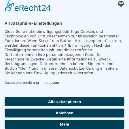
SATZUNG
Die aktuelle Satzung der Lebenshilfe für Menschen mit
geistiger Behinderung Neuwied-Andernach e. V. können
Sie
hier lesen und herunterladen
.
©
2026
Lebenshilfe für Menschen mit geistiger Behinderung Neuwied-
Andernach e.V. - Alle Rechte vorbehalten, powered by
tk webdesign
.
♿
HOME
KONTAKT
IMPRESSUM
DATENSCHUTZ
COOKIES