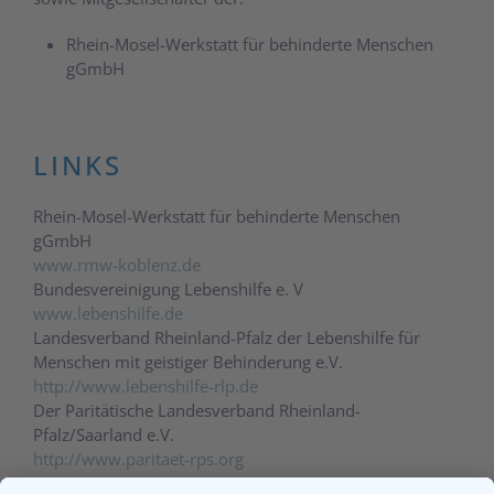
Rhein-Mosel-Werkstatt für behinderte Menschen
gGmbH
LINKS
Rhein-Mosel-Werkstatt für behinderte Menschen
gGmbH
www.rmw-koblenz.de
Bundesvereinigung Lebenshilfe e. V
www.lebenshilfe.de
Landesverband Rheinland-Pfalz der Lebenshilfe für
Menschen mit geistiger Behinderung e.V.
http://www.lebenshilfe-rlp.de
Der Paritätische Landesverband Rheinland-
Pfalz/Saarland e.V.
http://www.paritaet-rps.org